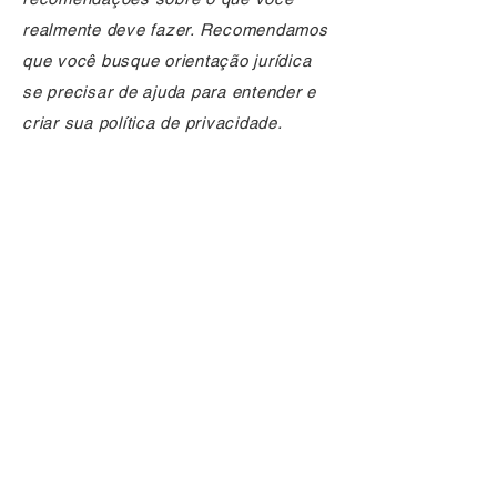
realmente deve fazer. Recomendamos
que você busque orientação jurídica
se precisar de ajuda para entender e
criar sua política de privacidade.
fale conosco
(35) 3690-9999
Alameda Olívio Bregalda, 415
Santa Luiza, Varginha - MG