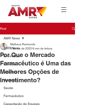
Post
AMR News
Matheus Raimundo
AMR News
5 de fev. de 2025
6 min de leitura
Por Que o Mercado
Entrevistas
Farmacêutico é Uma das
Eventos
Melhores Opções de
Mercado
Investimento?
Marketing
Saúde
Farmacêutico
Capacitação de Equipes